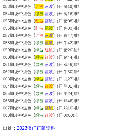
053期:必中波色【
红
波
.
蓝
波
】(开:鼠19)准!
054期:必中波色【
绿
波
.
蓝
波
】(开:兔16)准!
055期:必中波色【
红
波
.
蓝
波
】(开:猪08)准!
056期:必中波色【
红
波
.
绿
波
】(开:狗33)准!
057期:必中波色【
红
波
.
蓝
波
】(开:猴47)准!
058期:必中波色【
绿
波
.
蓝
波
】(开:牛42)准!
059期:必中波色【
绿
波
.
红
波
】(开:猪20)错!
060期:必中波色【
绿
波
.
红
波
】(开:猪44)准!
061期:必中波色【
绿
波
.
蓝
波
】(开:鸡46)错!
062期:必中波色【
绿
波
.
蓝
波
】(开:牛30)错!
063期:必中波色【
绿
波
.
蓝
波
】(开:龙27)准!
064期:必中波色【
绿
波
.
红
波
】(开:马01)准!
065期:必中波色【
绿
波
.
蓝
波
】(开:羊24)错!
066期:必中波色【
绿
波
.
蓝
波
】(开:鸡46)准!
067期:必中波色【
绿
波
.
蓝
波
】(开:鸡10)准!
068期:必中波色【
绿
波
.
红
波
】(开:0000)准!
出处：
2023澳门正版资料