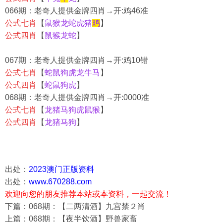
066期：老奇人提供金牌四肖→开:鸡46准
公式七肖
【
鼠猴龙蛇虎猪
鸡
】
公式四肖
【
鼠猴龙蛇
】
067期：老奇人提供金牌四肖→开:鸡10错
公式七肖
【
蛇鼠狗虎龙牛马
】
公式四肖
【
蛇鼠狗虎
】
068期：老奇人提供金牌四肖→开:0000准
公式七肖
【
龙猪马狗虎鼠猴
】
公式四肖
【
龙猪马狗
】
出处：
2023澳门正版资料
出处：
www.670288.com
欢迎向您的朋友推荐本站或本资料，一起交流！
下篇：068期：【二两清酒】九宫禁２肖
上篇：068期：【夜半饮酒】野兽家畜