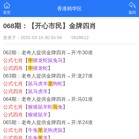
香港精华区
首页
返回
068期：【开心市民】金牌四肖
发表于：2025-03-16 00:55:06
5828612
062期：老奇人提供金牌四肖→开:牛30准
公式七肖
【
牛
猪龙蛇鼠兔马
】
公式四肖
【
牛
猪龙蛇
】
063期：老奇人提供金牌四肖→开:龙27准
公式七肖
【
鼠马虎羊
龙
狗蛇
】
公式四肖
【
鼠马虎羊
】
064期：老奇人提供金牌四肖→开:马01准
公式七肖
【
猴猪鼠羊蛇
马
兔
】
公式四肖
【
猴猪鼠羊
】
065期：老奇人提供金牌四肖→开:羊24准
公式七肖
【
牛兔
羊
龙狗虎鼠
】
公式四肖
【
牛兔
羊
龙
】