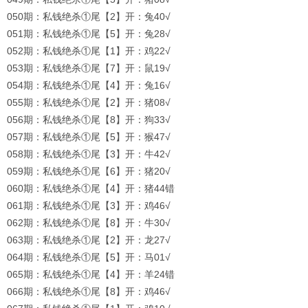
050期：私钱绝杀①尾【2】开：兔40√
051期：私钱绝杀①尾【5】开：兔28√
052期：私钱绝杀①尾【1】开：鸡22√
053期：私钱绝杀①尾【7】开：鼠19√
054期：私钱绝杀①尾【4】开：兔16√
055期：私钱绝杀①尾【2】开：猪08√
056期：私钱绝杀①尾【8】开：狗33√
057期：私钱绝杀①尾【5】开：猴47√
058期：私钱绝杀①尾【3】开：牛42√
059期：私钱绝杀①尾【6】开：猪20√
060期：私钱绝杀①尾【4】开：猪44错
061期：私钱绝杀①尾【3】开：鸡46√
062期：私钱绝杀①尾【8】开：牛30√
063期：私钱绝杀①尾【2】开：龙27√
064期：私钱绝杀①尾【5】开：马01√
065期：私钱绝杀①尾【4】开：羊24错
066期：私钱绝杀①尾【8】开：鸡46√