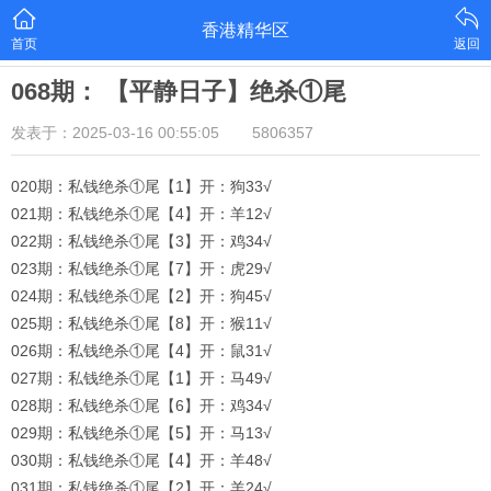
香港精华区
首页
返回
068期： 【平静日子】绝杀①尾
发表于：2025-03-16 00:55:05
5806357
020期：私钱绝杀①尾【1】开：狗33√
021期：私钱绝杀①尾【4】开：羊12√
022期：私钱绝杀①尾【3】开：鸡34√
023期：私钱绝杀①尾【7】开：虎29√
024期：私钱绝杀①尾【2】开：狗45√
025期：私钱绝杀①尾【8】开：猴11√
026期：私钱绝杀①尾【4】开：鼠31√
027期：私钱绝杀①尾【1】开：马49√
028期：私钱绝杀①尾【6】开：鸡34√
029期：私钱绝杀①尾【5】开：马13√
030期：私钱绝杀①尾【4】开：羊48√
031期：私钱绝杀①尾【2】开：羊24√