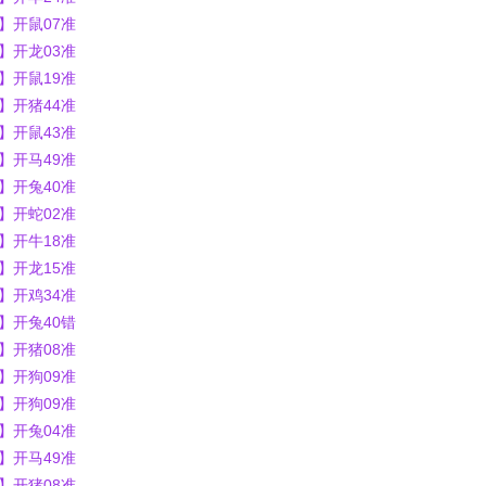
】开鼠07准
】开龙03准
】开鼠19准
】开猪44准
】开鼠43准
】开马49准
】开兔40准
】开蛇02准
】开牛18准
】开龙15准
】开鸡34准
】开兔40错
】开猪08准
】开狗09准
】开狗09准
】开兔04准
】开马49准
】开猪08准