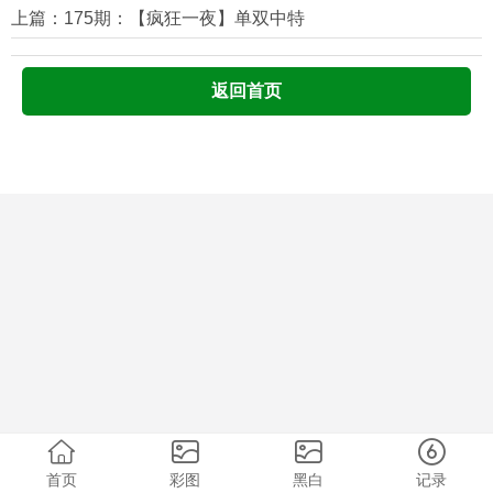
上篇：175期：【疯狂一夜】单双中特
返回首页
首页
彩图
黑白
记录