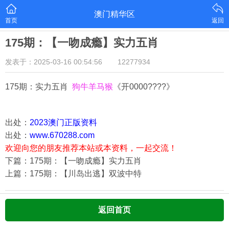
澳门精华区
首页
返回
175期：【一吻成瘾】实力五肖
发表于：2025-03-16 00:54:56
12277934
175期：实力五肖
狗牛羊马猴
《开0000????》
出处：
2023澳门正版资料
出处：
www.670288.com
欢迎向您的朋友推荐本站或本资料，一起交流！
下篇：175期：【一吻成瘾】实力五肖
上篇：175期：【川岛出逃】双波中特
返回首页