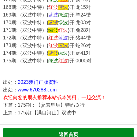
168期:（双波中特）{
红
波
蓝
波
}开:龙15对
169期:（双波中特）{
蓝
波
绿
波
}开:羊24错
170期:（双波中特）{
蓝
波
绿
波
}开:龙03对
171期:（双波中特）{
绿
波
红
波
}开:兔28对
172期:（双波中特）{
红
波
蓝
波
}开:猪44错
173期:（双波中特）{
红
波
蓝
波
}开:蛇26对
174期:（双波中特）{
蓝
波
绿
波
}开:虎41对
175期:（双波中特）{
绿
波
红
波
}开:0000对
出处：
2023澳门正版资料
出处：
www.670288.com
欢迎向您的朋友推荐本站或本资料，一起交流！
下篇：175期：【寥若星辰】特码３行
上篇：175期:【满目河山】双波中
返回首页