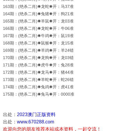
163期：(绝杀二肖)✺龙蛇✺开：马37准
164期：(绝杀二肖)✺兔猪✺开：狗21准
165期：(绝杀二肖)✺羊鼠✺开：龙03准
166期：(绝杀二肖)✺龙蛇✺开：牛06准
167期：(绝杀二肖)✺牛鸡✺开：鼠19准
168期：(绝杀二肖)✺鼠猴✺开：龙15准
169期：(绝杀二肖)✺羊鸡✺开：羊24错
170期：(绝杀二肖)✺龙狗✺开：龙03错
171期：(绝杀二肖)✺虎牛✺开：兔28准
172期：(绝杀二肖)✺龙马✺开：猪44准
173期：(绝杀二肖)✺羊蛇✺开：蛇26错
174期：(绝杀二肖)✺兔鸡✺开：虎41准
175期：(绝杀二肖)✺兔马✺开：0000准
出处：
2023澳门正版资料
出处：
www.670288.com
欢迎向您的朋友推荐本站或本资料，一起交流！