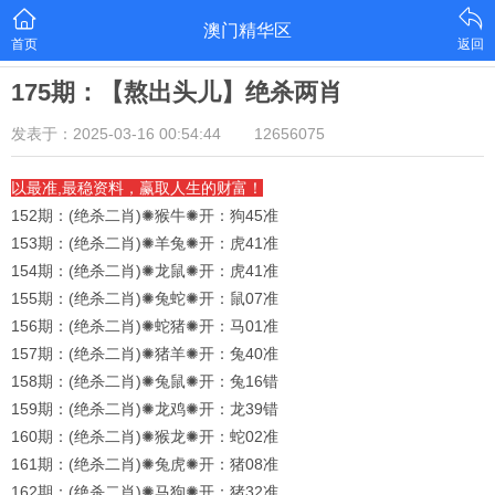
澳门精华区
首页
返回
175期：【熬出头儿】绝杀两肖
发表于：2025-03-16 00:54:44
12656075
以最准,最稳资料，赢取人生的财富！
152期：(绝杀二肖)✺猴牛✺开：狗45准
153期：(绝杀二肖)✺羊兔✺开：虎41准
154期：(绝杀二肖)✺龙鼠✺开：虎41准
155期：(绝杀二肖)✺兔蛇✺开：鼠07准
156期：(绝杀二肖)✺蛇猪✺开：马01准
157期：(绝杀二肖)✺猪羊✺开：兔40准
158期：(绝杀二肖)✺兔鼠✺开：兔16错
159期：(绝杀二肖)✺龙鸡✺开：龙39错
160期：(绝杀二肖)✺猴龙✺开：蛇02准
161期：(绝杀二肖)✺兔虎✺开：猪08准
162期：(绝杀二肖)✺马狗✺开：猪32准